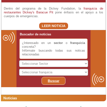
para estar en forma, combinado con preso terapia , que facilita un
drenaje linfático y recuperación rápida, andulacion para mejora de
Dentro del programa de la Dickey Fundation, la
franquicia de
dolores en general y sobre todo de espalda. En el local se venden
restaurantes
Dickey's Baracue Pit
pone énfasis en el apoyo a los
dietas y suplementación exclusivas, productos de consumo diario en
cuerpos de emergencias.
casa u oficina, capsulas de bebidas funcionales que ayudan a sentirse
mejor, como café verde con ganoderma, cafe al ginseng, cappuccino
LEER NOTICIA
guarana, y así 40 bebidas saludables calientes o frias fáciles de
preparar funcionales, más de 200 productos también sólidos para
consumo en la casa u oficina saludables de origen Italia de consumo
Buscador de noticias
diario que no se encuentra en otros negocios en la actualidad. Se le
hace un seguimiento trimestral al cliente con báscula y bio impedancia
¿Interesado en un
sector
o
franquicia
completa e informe del bienestar a través de hebras del cabello, lo que
concreta?
permite ver las diferencias corporales y de epigenetica y su buena
Infórmate buscando todas sus noticas
direccion hacia zona wellne
relacionadas
Buscar
Noticias