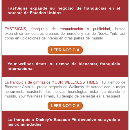
FastSigns expande su negocio de franquicias en el
noreste de Estados Unidos
FASTSIGNS
,
franquicia de comunicación y publicidad
, busca
expandirse por centros urbanos del noreste y sur de Nueva York, así
como en ubicaciones de interés en otras partes del mundo
LEER NOTICIA
Your wellnes times, tu tiempo de bienestar, franquicia
internacional
La
franquicia de gimnasios
YOUR WELLNESS TIMES
, Tu Tiempo de
Bienestar Abra su propio negocio de Wellness de verdad con la mejor
herramienta existente, las nuevas tecnologías están cambiando el
mundo, Your Wellness Times, Tu tiempo de bienestar es la respuesta a
la necesidad latente en el mercado de centro de apoyo básico del barrio
LEER NOTICIA
para estar en forma psico física, se trata de local pequeño para cuatro
personas a la vez, en cuatro cabinas, dos de ellas de masaje
automático de 10 a 20 minutos de 10 a 15 € sesión, dos de electro
fitness en camilla o de pie a 15 € sesión la mitad del precio de
La franquicia Dickey's Baracue Pit devuelve su ayuda a
mercado, con sesiones de 20 minutos de forma autónoma que
las comunidades
equivalen a 3 horas de fitness, dos días por semana son suficientes