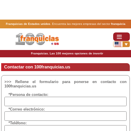
Franquicias de Estados unidos
. Encuentra las mejores empresas del sector
franquicia
ordenadas por actividad. En www.100franquicias.us encontrarás las
franquicias
más rentables,
baratas y seguras.
Franquicias. Las 100 mejores opciones de invertir
Contactar con 100franquicias.us
>>> Rellene el formulario para ponerse en contacto con
100franquicias.us
*Persona de contacto:
*Correo electrónico:
*Teléfono: