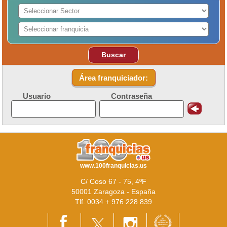
Buscar
Área franquiciador:
Usuario
Contraseña
www.100franquicias.us
C/ Coso 67 - 75, 4ºF
50001 Zaragoza - España
Tlf. 0034 + 976 228 839