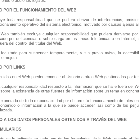
iones o acciones legales.
AD POR EL FUNCIONAMIENTO DEL WEB
uye toda responsabilidad que se pudiera derivar de interferencias, omisione
ionamiento operativo del sistema electrónico, motivado por causas ajenas al 
l Web también excluye cualquier responsabilidad que pudiera derivarse por
sado por deficiencias o sobre carga en las líneas telefónicas o en Interne
uera del control del titular del Web.
a facultada para suspender temporalmente, y sin previo aviso, la accesi
n o mejora.
D POR LINKS
enidos en el Web pueden conducir al Usuario a otros Web gestionados por ter
na cualquier responsabilidad respecto a la información que se halle fuera del
o sobre la existencia de otras fuentes de información sobre un tema en concre
 exonerada de toda responsabilidad por el correcto funcionamiento de tales en
 contenido o información a la que se puede acceder, así como de los perjui
lazada.
TO A LOS DATOS PERSONALES OBTENIDOS A TRAVÉS DEL WEB
ORMULARIOS
isto en lo indicado en cada uno de los formularios de la Web, cuando el Usu