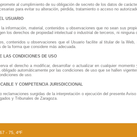
mpromete al cumplimiento de su obligación de secreto de los datos de carácte
esarias para evitar su alteración, pérdida, tratamiento o acceso no autoriza
EL USUARIO
 la información, material, contenidos u observaciones que no sean sus propio
gen los derechos de propiedad intelectual o industrial de terceros, ni ninguna o
es, contenidos u observaciones que el Usuario facilite al titular de la Web, 
s de la forma que considere más adecuada.
DE LAS CONDICIONES DE USO
serva el derecho a modificar, desarrollar o actualizar en cualquier momento 
 obligado automáticamente por las condiciones de uso que se hallen vigente
ondiciones de uso.
LICABLE Y COMPETENCIA JURISDICCIONAL
o reclamaciones surgidas de la interpretación o ejecución del presente Aviso 
uzgados y Tribunales de Zaragoza.
67 - 75, 4ºF