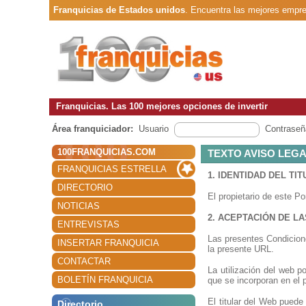
Franquicias de Estados unidos
. Encuentra las mejores empr
Franquicias. Las 100 mejores opciones de invertir
Área franquiciador:
Usuario
Contraseñ
100FRANQUICIAS.COM
TEXTO AVISO LEG
FRANQUICIAS ESTRELLA
1. IDENTIDAD DEL TI
DIRECTORIO
El propietario de este P
NOTICIAS
2. ACEPTACIÓN DE L
ENTREVISTAS
Las presentes Condicione
INSERTAR FRANQUICIA
la presente URL.
CONTACTAR
La utilización del web p
BOLETÍN FRANQUICIA
que se incorporan en el 
El titular del Web puede
Directorio