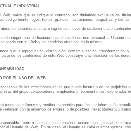
ECTUAL E INDUSTRIAL
 Web, salvo que se indique lo contrario, son titularidad exclusiva del titul
fico, código fuente, logos, textos, gráficos, ilustraciones, fotografías, y de
mbres comerciales, marcas o signos distintivos de cualquier clase contenidos
ncede ningún tipo de licencia o autorización de uso personal al Usuario sob
elacionado con su Web y los servicios ofrecidos en la misma.
onoce que la reproducción, distribución, comercialización, transformación, y 
 parte de los contenidos de este Web constituye una infracción de los derecho
.
ONSABILIDAD
AD POR EL USO DEL WEB
esponsable de las infracciones en las que pueda incurrir o de los perjuicios q
resas del grupo, colaboradores, empleados y representantes, exonerados de 
.
ará todos los esfuerzos y medios razonables para facilitar información actuali
n relación con la ausencia de errores, o de posibles inexactitudes y/u omis
esponsable frente a cualquier reclamación o acción legal, judicial o extrajud
 por el Usuario del Web. En su caso, el Usuario asumirá cuantos gastos, cos