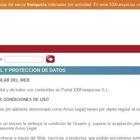
esas del sector
franquicia
ordenadas por actividad. En www.100franquicias.u
a
AL Y PROTECCION DE DATOS
TULAR DEL WEB
ortal y de todos sus contenidos es Portal 100Franquicias S.L.
AS CONDICIONES DE USO
s (en adelante denominado como Aviso Legal) tienen por objeto regular el us
or un tercero le atribuye la condición de Usuario y, supone la aceptación p
presente Aviso Legal.
 ofrecer a través del Web, servicios o productos que podrán encontrarse som