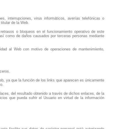
s, interrupciones, virus informáticos, averías telefónicas o
titular de la Web.
 retrasos o bloqueos en el funcionamiento operativo de este
t, así como de daños causados por terceras personas mediante
bilidad al Web con motivo de operaciones de mantenimiento,
ceros.
 Web, ya que la función de los links que aparecen es únicamente
to.
laces, del resultado obtenido a través de dichos enlaces, de la
cios que pueda sufrir el Usuario en virtud de la información
ario facilite sus datos de carácter personal está autorizando