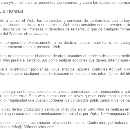
etan y/o modifican las presentes Condiciones, y sobre las cuales se informa
L SITIO WEB
e a utilizar el Web, los contenidos y servicios de conformidad con la Ley
el Usuario se obliga a no utilizar el Web o los servicios que se presten a tra
, lesivos de los intereses o derechos de terceros, o que de cualquier forma 
te del Web por otros Usuarios.
e compromete expresamente a no destruir, alterar, inutilizar o, de cual
e se encuentren en la presente Web.
e a no obstaculizar el acceso de otros usuarios al servicio de acceso medi
 del Web presta el servicio, así como realizar acciones que dañen, interrumpan
 a no introducir programas, virus, macros, applets, controles ActiveX o cu
es de causar cualquier tipo de alteración en los sistemas informáticos del tit
e albergar contenidos publicitarios o estar patrocinado. Los anunciantes y p
su inclusión en el Sitio web cumple con las leyes que en cada caso puedan 
tud o irregularidad que puedan contener los contenidos publicitarios o de los p
icidad de los productos y servicios ofrecidos en el Sitio Web se realizan e
 en ningún caso son recomendaciones formuladas por Portal 100Franquicias S
rponer cualquier reclamación relacionada con los Contenidos publicitarios 
trónico: info@100franquicias.com