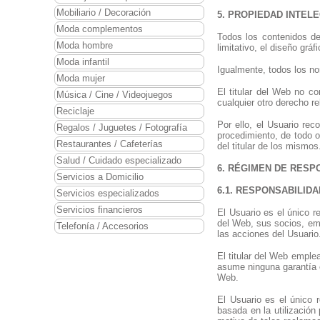
Mobiliario / Decoración
5. PROPIEDAD INTEL
Moda complementos
Todos los contenidos del
Moda hombre
limitativo, el diseño grá
Moda infantil
Igualmente, todos los no
Moda mujer
El titular del Web no co
Música / Cine / Videojuegos
cualquier otro derecho r
Reciclaje
Por ello, el Usuario rec
Regalos / Juguetes / Fotografía
procedimiento, de todo o
Restaurantes / Cafeterías
del titular de los mismos
Salud / Cuidado especializado
6. RÉGIMEN DE RESP
Servicios a Domicilio
6.1. RESPONSABILID
Servicios especializados
Servicios financieros
El Usuario es el único r
del Web, sus socios, emp
Telefonía / Accesorios
las acciones del Usuario
El titular del Web emple
asume ninguna garantía e
Web.
El Usuario es el único r
basada en la utilización