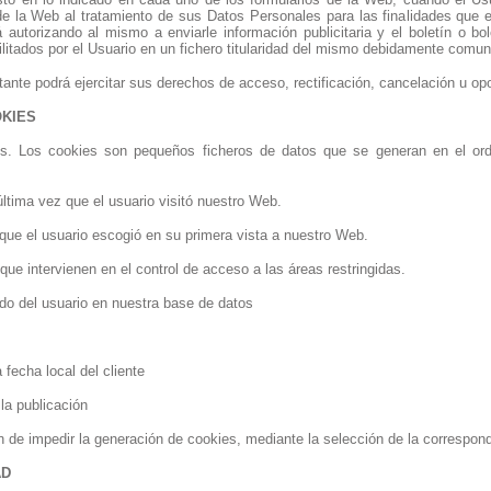
de la Web al tratamiento de sus Datos Personales para las finalidades que 
 autorizando al mismo a enviarle información publicitaria y el boletín o bo
cilitados por el Usuario en un fichero titularidad del mismo debidamente comu
tante podrá ejercitar sus derechos de acceso, rectificación, cancelación u o
OKIES
es. Los cookies son pequeños ficheros de datos que se generan en el ord
última vez que el usuario visitó nuestro Web.
que el usuario escogió en su primera vista a nuestro Web.
ue intervienen en el control de acceso a las áreas restringidas.
tado del usuario en nuestra base de datos
 fecha local del cliente
la publicación
ón de impedir la generación de cookies, mediante la selección de la correspo
AD