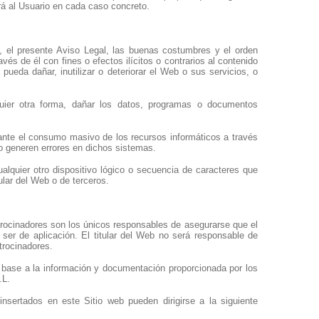
rá al Usuario en cada caso concreto.
, el presente Aviso Legal, las buenas costumbres y el orden
vés de él con fines o efectos ilícitos o contrarios al contenido
pueda dañar, inutilizar o deteriorar el Web o sus servicios, o
quier otra forma, dañar los datos, programas o documentos
ante el consumo masivo de los recursos informáticos a través
 o generen errores en dichos sistemas.
alquier otro dispositivo lógico o secuencia de caracteres que
ular del Web o de terceros.
atrocinadores son los únicos responsables de asegurarse que el
ser de aplicación. El titular del Web no será responsable de
atrocinadores.
n base a la información y documentación proporcionada por los
.L.
insertados en este Sitio web pueden dirigirse a la siguiente