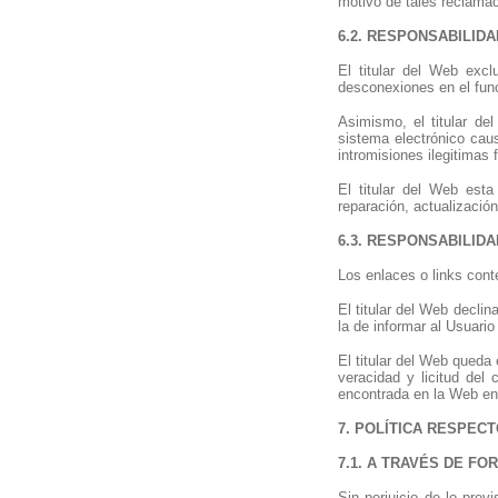
motivo de tales reclamac
6.2. RESPONSABILID
El titular del Web excl
desconexiones en el func
Asimismo, el titular de
sistema electrónico cau
intromisiones ilegitimas f
El titular del Web est
reparación, actualizació
6.3. RESPONSABILIDA
Los enlaces o links cont
El titular del Web decli
la de informar al Usuari
El titular del Web queda
veracidad y licitud del
encontrada en la Web en
7. POLÍTICA RESPEC
7.1. A TRAVÉS DE F
Sin perjuicio de lo prev