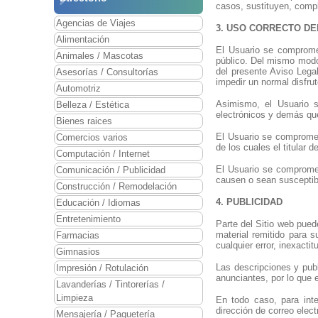
casos, sustituyen, compl
Agencias de Viajes
3. USO CORRECTO DE
Alimentación
El Usuario se compromet
Animales / Mascotas
público. Del mismo modo, 
del presente Aviso Legal
Asesorías / Consultorías
impedir un normal disfru
Automotriz
Asimismo, el Usuario s
Belleza / Estética
electrónicos y demás qu
Bienes raices
El Usuario se compromet
Comercios varios
de los cuales el titular
Computación / Internet
El Usuario se compromete
Comunicación / Publicidad
causen o sean susceptibl
Construcción / Remodelación
4. PUBLICIDAD
Educación / Idiomas
Entretenimiento
Parte del Sitio web pued
material remitido para 
Farmacias
cualquier error, inexacti
Gimnasios
Las descripciones y publ
Impresión / Rotulación
anunciantes, por lo que
Lavanderías / Tintorerías /
Limpieza
En todo caso, para inte
dirección de correo elec
Mensajería / Paquetería