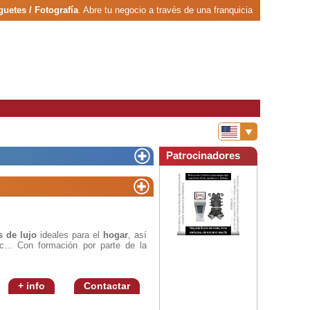
guetes / Fotografía
. Abre tu negocio a través de una franquicia
Patrocinadores
s de lujo
ideales para el
hogar
, así
tc... Con formación por parte de la
+ info
Contactar