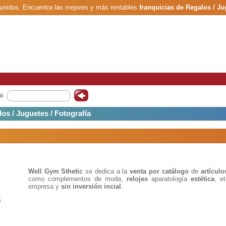
nidos. Encuentra las mejores y más rentables
franquicias de Regalos / Ju
barata, rentable y segura.
a
os / Juguetes / Fotografía
Well Gym Sthetic
se dedica a la
venta por catálogo
de
artículo
como complementos de moda,
relojes
aparatología
estética
, e
empresa y
sin inversión incial
.