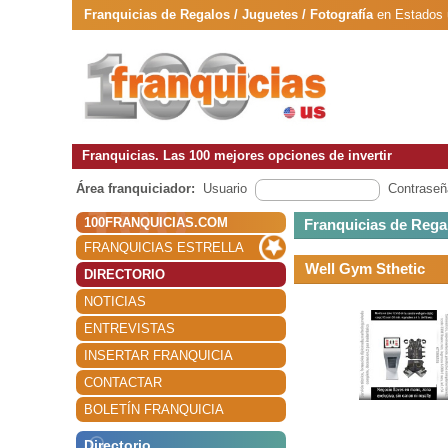
Franquicias de Regalos / Juguetes / Fotografía
en Estados u
Franquicias. Las 100 mejores opciones de invertir
Área franquiciador:
Usuario
Contraseñ
100FRANQUICIAS.COM
Franquicias de Regal
FRANQUICIAS ESTRELLA
Well Gym Sthetic
DIRECTORIO
NOTICIAS
ENTREVISTAS
INSERTAR FRANQUICIA
CONTACTAR
BOLETÍN FRANQUICIA
Directorio