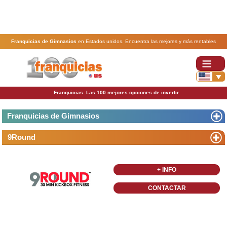
Franquicias de Gimnasios
en Estados unidos. Encuentra las mejores y más rentables
franquicias de Gimnasios
. Abre tu negocio a través de una franquicia barata, rentable y
segura.
Franquicias. Las 100 mejores opciones de invertir
Franquicias de Gimnasios
9Round
+ INFO
CONTACTAR