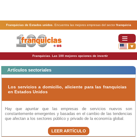
Franquicias de Estados unidos
. Encuentra las mejores empresas del sector
franquicia
ordenadas por actividad. En www.100franquicias.us encontrarás las
franquicias
más rentables,
baratas y seguras.
Franquicias. Las 100 mejores opciones de invertir
Artículos sectoriales
Los servicios a domicilio, aliciente para las franquicias
en Estados Unidos
Hay que apuntar que las empresas de servicios nuevos son
constantemente emergentes y basadas en el cambio de las tendencias
que afectan a los sectores público y privado de la economía global.
LEER ARTÍCULO