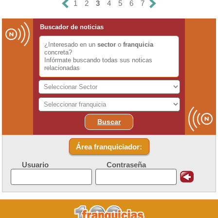
1
2
3
4
5
6
7
Buscador de noticias
¿Interesado en un
sector
o
franquicia
concreta?
Infórmate buscando todas sus noticas
relacionadas
Buscar
Área franquiciador:
Usuario
Contraseña