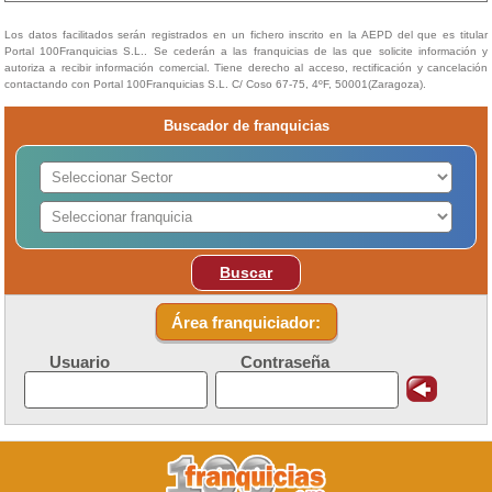
Los datos facilitados serán registrados en un fichero inscrito en la AEPD del que es titular
Portal 100Franquicias S.L.. Se cederán a las franquicias de las que solicite información y
autoriza a recibir información comercial. Tiene derecho al acceso, rectificación y cancelación
contactando con Portal 100Franquicias S.L. C/ Coso 67-75, 4ºF, 50001(Zaragoza).
Buscador de franquicias
Buscar
Área franquiciador:
Usuario
Contraseña