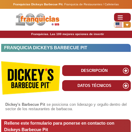
Franquicias Dickeys Barbecue Pit
.
Franquicia de Restaurantes / Cafeterías
Franquicias. Las 100 mejores opciones de invertir
FRANQUICIA DICKEYS BARBECUE PIT
DESCRIPCIÓN
DATOS TÉCNICOS
Dickey's Barbecue Pit
se posiciona con liderazgo y orgullo dentro del
sector de los restaurantes de barbacoa.
Rellene este formulario para ponerse en contacto con
Dickeys Barbecue Pit