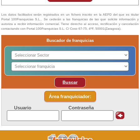
Los datos facilitados serán registrados en un fichero inscrito en la AEPD del que es titular
Portal 100Franquicias S.L.. Se cederán a las franquicias de las que solicite información y
autoriza a recibir información comercial. Tiene derecho al acceso, rectificación y cancelación
contactando con Portal 100Franquicias S.L. C/ Coso 67-75, 4ºF, 50001(Zaragoza).
Buscador de franquicias
Buscar
Área franquiciador:
Usuario
Contraseña