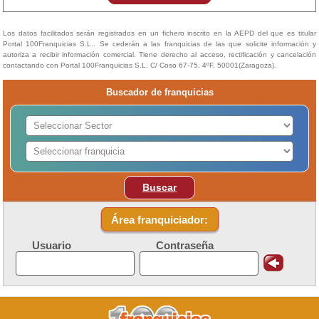
Los datos facilitados serán registrados en un fichero inscrito en la AEPD del que es titular
Portal 100Franquicias S.L.. Se cederán a las franquicias de las que solicite información y
autoriza a recibir información comercial. Tiene derecho al acceso, rectificación y cancelación
contactando con Portal 100Franquicias S.L. C/ Coso 67-75, 4ºF, 50001(Zaragoza).
Buscador de franquicias
Buscar
Área franquiciador:
Usuario
Contraseña