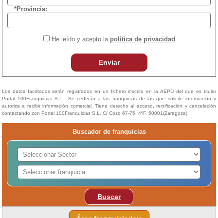
*Provincia:
He leído y acepto la
política de privacidad
Enviar
Los datos facilitados serán registrados en un fichero inscrito en la AEPD del que es titular
Portal 100Franquicias S.L.. Se cederán a las franquicias de las que solicite información y
autoriza a recibir información comercial. Tiene derecho al acceso, rectificación y cancelación
contactando con Portal 100Franquicias S.L. C/ Coso 67-75, 4ºF, 50001(Zaragoza).
Buscador de franquicias
Buscar