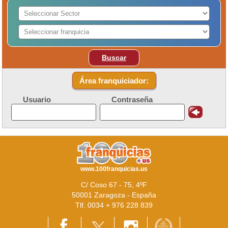
Buscar
Área franquiciador:
Usuario
Contraseña
www.100franquicias.us
C/ Coso 67 - 75, 4ºF
50001 Zaragoza - España
Tlf. 0034 + 976 228 839