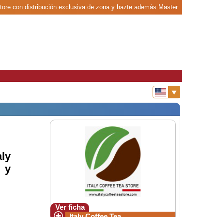
 Store con distribución exclusiva de zona y hazte además Master
ly
 y
Ver ficha
Italy Coffee Tea