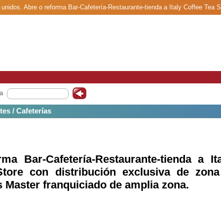
s unidos. Abre o reforma Bar-Cafetería-Restaurante-tienda a Italy Coffee Tea
franquiciado de amplia zona. .
a
tes / Cafeterías
ma Bar-Cafetería-Restaurante-tienda a Ita
Store con distribución exclusiva de zona
 Master franquiciado de amplia zona.