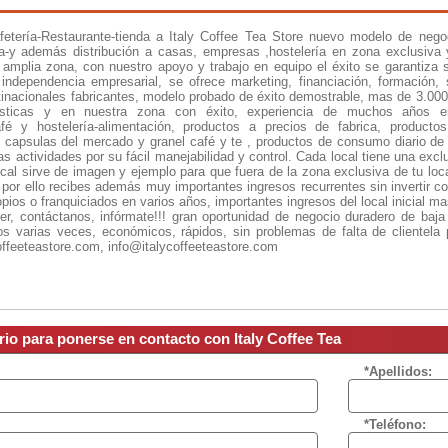
fetería-Restaurante-tienda a Italy Coffee Tea Store nuevo modelo de neg
a-y además distribución a casas, empresas ,hostelería en zona exclusiva
 amplia zona, con nuestro apoyo y trabajo en equipo el éxito se garantiza 
 independencia empresarial, se ofrece marketing, financiación, formación, s
inacionales fabricantes, modelo probado de éxito demostrable, mas de 3.000 
rísticas y en nuestra zona con éxito, experiencia de muchos años e
afé y hostelería-alimentación, productos a precios de fabrica, producto
 capsulas del mercado y granel café y te , productos de consumo diario de 
ras actividades por su fácil manejabilidad y control. Cada local tiene una exc
ocal sirve de imagen y ejemplo para que fuera de la zona exclusiva de tu loc
o por ello recibes además muy importantes ingresos recurrentes sin invertir
ropios o franquiciados en varios años, importantes ingresos del local inicial m
r, contáctanos, infórmate!!! gran oportunidad de negocio duradero de baja
s varias veces, económicos, rápidos, sin problemas de falta de clientela p
ffeeteastore.com, info@italycoffeeteastore.com
rio para ponerse en contacto con Italy Coffee Tea
*Apellidos:
*Teléfono: