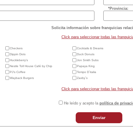
*Provincia:
Solicita información sobre franquicias rela
Click para seleccionar todas las franquici
Checkers
Cocktails & Dreams
Dippin Dots
Duck Donuts
Huckleberry's
Jon Smith Subs
Nestle Toll House Café by Chip
Papaya King
PJ's Coffee
Tempo D´italia
Wayback Burgers
Zaxby´s
Click para seleccionar todas las franquici
He leído y acepto la
política de privac
Enviar