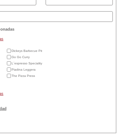
cionadas
as
Dickeys Barbecue Pit
Go Go Curry
L´espresso Speciality
Piadina Leggera
The Pizza Press
as
idad