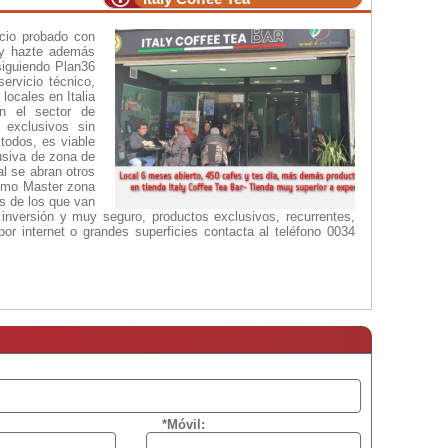
ocio probado con
 y hazte además
siguiendo Plan36
ervicio técnico,
locales en Italia
n el sector de
s exclusivos sin
todos, es viable
lusiva de zona de
al se abran otros
 como Master zona
as de los que van
 inversión y muy seguro, productos exclusivos, recurrentes,
or internet o grandes superficies contacta al teléfono 0034
*Móvil: