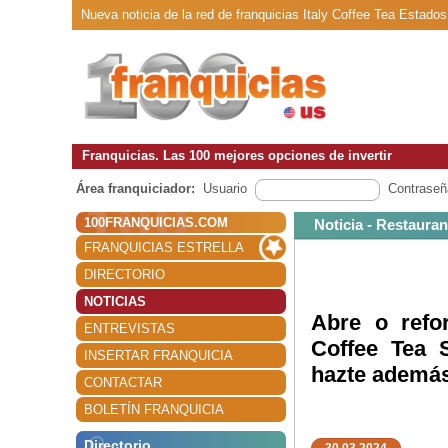
Nueva noticia de la red de franquicias Italy Coffee Tea Estado
Franquicias. Las 100 mejores opciones de invertir
Área franquiciador:
Usuario
Contraseñ
100FRANQUICIAS.COM
Noticia - Restauran
FRANQUICIAS ESTRELLA
DIRECTORIO
NOTICIAS
Abre o refor
ENTREVISTAS
Coffee Tea 
INSERTAR FRANQUICIA
hazte además
CONTACTAR
BOLETÍN FRANQUICIA
Directorio