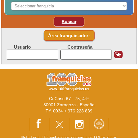
Buscar
Área franquiciador:
Usuario
Contraseña
www.100franquicias.us
C/ Coso 67 - 75, 4ºF
50001 Zaragoza - España
Tlf. 0034 + 976 228 839
Nota Legal
|
Estipulaciones comerciales
|
Otros datos