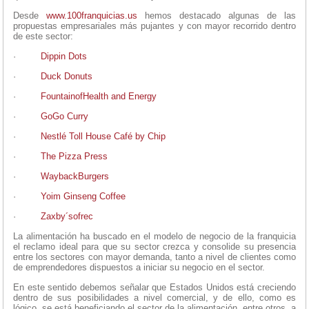
Desde
www.100franquicias.us
hemos destacado algunas de las
propuestas empresariales más pujantes y con mayor recorrido dentro
de este sector:
·
Dippin Dots
·
Duck Donuts
·
FountainofHealth and Energy
·
GoGo Curry
·
Nestlé Toll House Café by Chip
·
The Pizza Press
·
WaybackBurgers
·
Yoim Ginseng Coffee
·
Zaxby´sofrec
La alimentación ha buscado en el modelo de negocio de la franquicia
el reclamo ideal para que su sector crezca y consolide su presencia
entre los sectores con mayor demanda, tanto a nivel de clientes como
de emprendedores dispuestos a iniciar su negocio en el sector.
En este sentido debemos señalar que Estados Unidos está creciendo
dentro de sus posibilidades a nivel comercial, y de ello, como es
lógico, se está beneficiando el sector de la alimentación, entre otros, a