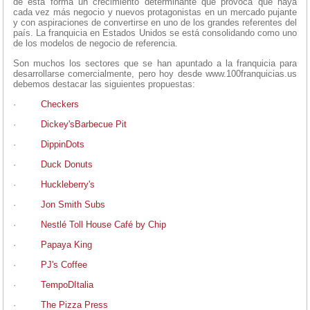
de esta forma un crecimiento determinante que provoca que haya
cada vez más negocio y nuevos protagonistas en un mercado pujante
y con aspiraciones de convertirse en uno de los grandes referentes del
país. La franquicia en Estados Unidos se está consolidando como uno
de los modelos de negocio de referencia.
Son muchos los sectores que se han apuntado a la franquicia para
desarrollarse comercialmente, pero hoy desde www.100franquicias.us
debemos destacar las siguientes propuestas:
·
Checkers
·
Dickey'sBarbecue Pit
·
DippinDots
·
Duck Donuts
·
Huckleberry's
·
Jon Smith Subs
·
Nestlé Toll House Café by Chip
·
Papaya King
·
PJ's Coffee
·
TempoDItalia
·
The Pizza Press