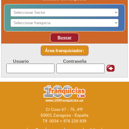
Buscar
Área franquiciador:
Usuario
Contraseña
www.100franquicias.us
C/ Coso 67 - 75, 4ºF
50001 Zaragoza - España
Tlf. 0034 + 976 228 839