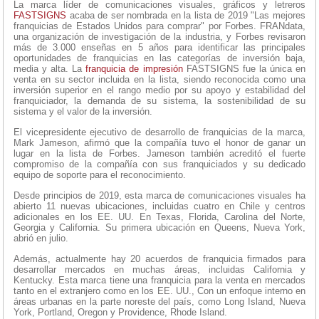
La marca líder de comunicaciones visuales, gráficos y letreros
FASTSIGNS
acaba de ser nombrada en la lista de 2019 "Las mejores
franquicias de Estados Unidos para comprar" por Forbes. FRANdata,
una organización de investigación de la industria, y Forbes revisaron
más de 3.000 enseñas en 5 años para identificar las principales
oportunidades de franquicias en las categorías de inversión baja,
media y alta. La
franquicia de impresión
FASTSIGNS fue la única en
venta en su sector incluida en la lista, siendo reconocida como una
inversión superior en el rango medio por su apoyo y estabilidad del
franquiciador, la demanda de su sistema, la sostenibilidad de su
sistema y el valor de la inversión.
El vicepresidente ejecutivo de desarrollo de franquicias de la marca,
Mark Jameson, afirmó que la compañía tuvo el honor de ganar un
lugar en la lista de Forbes. Jameson también acreditó el fuerte
compromiso de la compañía con sus franquiciados y su dedicado
equipo de soporte para el reconocimiento.
Desde principios de 2019, esta marca de comunicaciones visuales ha
abierto 11 nuevas ubicaciones, incluidas cuatro en Chile y centros
adicionales en los EE. UU. En Texas, Florida, Carolina del Norte,
Georgia y California. Su primera ubicación en Queens, Nueva York,
abrió en julio.
Además, actualmente hay 20 acuerdos de franquicia firmados para
desarrollar mercados en muchas áreas, incluidas California y
Kentucky. Esta marca tiene una franquicia para la venta en mercados
tanto en el extranjero como en los EE. UU., Con un enfoque interno en
áreas urbanas en la parte noreste del país, como Long Island, Nueva
York, Portland, Oregon y Providence, Rhode Island.