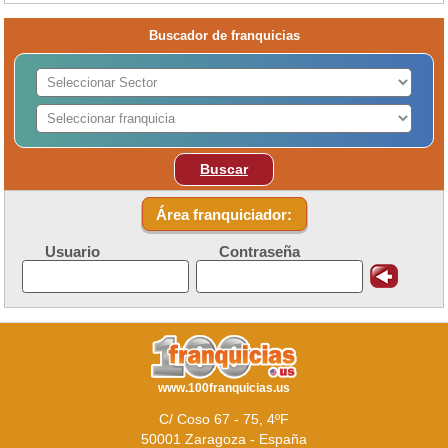
Buscador de franquicias
Buscar
Área franquiciador:
Usuario
Contraseña
www.100franquicias.us
C/ Coso 67 - 75, 4ºF
50001 Zaragoza - España